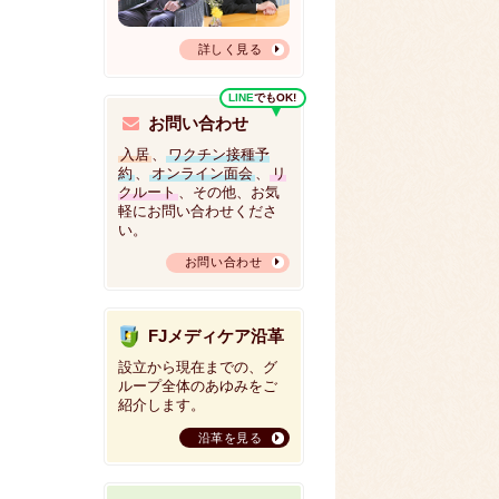
詳しく見る
LINE
でもOK!
お問い合わせ
入居
、
ワクチン接種予
約
、
オンライン面会
、
リ
クルート
、その他、お気
軽にお問い合わせくださ
い。
お問い合わせ
FJメディケア沿革
設立から現在までの、グ
ループ全体のあゆみをご
紹介します。
沿革を見る