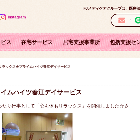
FJメディケアグループは、医療
Instagram
・
ービス
在宅サービス
居宅支援事業所
包括支援セ
採
訪問介護サービス
ケアハウス
デイケア
特定施設
市春江地域包括支援センター
坂井市丸岡地域包括支援
介護老人福祉施設
デイ
用
はっぴー
スプリングヒルズ
東尋坊ひまわりの丘
東尋坊ロイヤル
情
リラックス★プライムハイツ春江デイサービス
報
ライムハイツ春江デイサービス
ったり行事として「心も体もリラックス」を開催しました☆彡