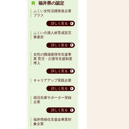
福井県の認定
ふくい女性活躍推進企業
プラス
詳しく見る
ふくい介護人材育成宣言
事業所
詳しく見る
女性の職場復帰等支援事
業 育児・介護等支援制度
導入
詳しく見る
キャリアアップ実践企業
詳しく見る
就活先輩サポーター登録
企業
詳しく見る
福井県移住支援金事業対
象企業