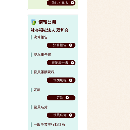
詳しく見る
情報公開
社会福祉法人 双和会
決算報告
決算報告
現況報告書
現況報告書
役員報酬規程
報酬規程
定款
定款
役員名簿
役員名簿
一般事業主行動計画