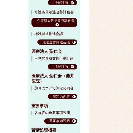
行動計画
介護職員処遇改善計画書
介護職員処遇改善計画書
地域運営推進会議
地域運営推進会議
医療法人 聖仁会
次世代育成支援行動計画
行動計画
医療法人 聖仁会（藤井
医院）
加算について算定の内容
算定の内容
重要事項
各施設の重要事項説明
重要事項説明
苦情処理概要