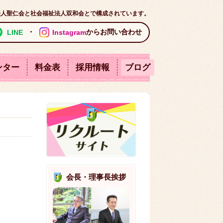
法人聖仁会と社会福祉法人双和会とで構成されています。
・
からお問い合わせ
LINE
Instagram
ンター
料金表
採用情報
ブログ
軽費老人ホーム
センター
サービス
ショートステイ
ハイツ
東尋坊ハイツ
会長・理事長挨拶