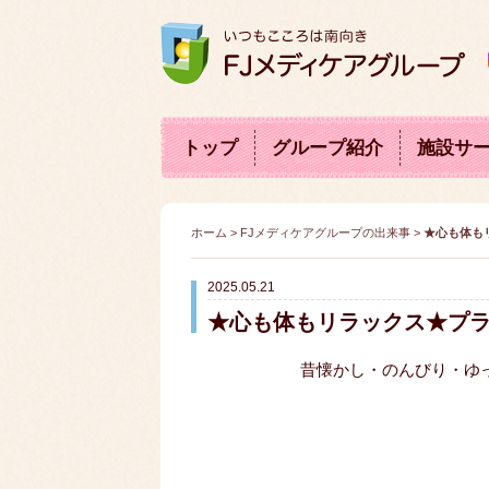
トップ
グループ紹介
施設サ
ブ
グ
自
料
「食」
会
盛
Ａ
沿
訪問診察・看護・リハビリ
介護老人保健施設
坂井
ロ
ル
立
金
にこだ
長・
ん
Ｃ
革
東尋坊ひまわりの丘
藤井医院
グ
ー
支
表
わる
理事
な
Ｐ
ホーム
>
FJメディケアグループの出来事
>
★心も体も
医食同
プ
援
長挨
地
(人
源
紹
の
拶
域
生
2025.05.21
介
取
交
会
り
流
議)
★心も体もリラックス★プ
組
み
昔懐かし・のんびり・ゆ