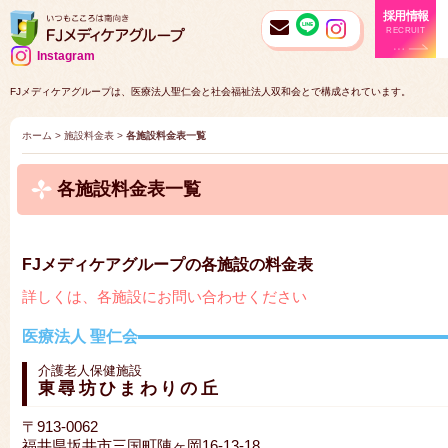
採用情報
RECRUIT
Instagram
FJメディケアグループは、医療法人聖仁会と社会福祉法人双和会とで構成されています。
ホーム
>
施設料金表
>
各施設料金表一覧
各施設料金表一覧
FJメディケアグループの各施設の料金表
詳しくは、各施設にお問い合わせください
医療法人 聖仁会
介護老人保健施設
東尋坊ひまわりの丘
〒913-0062
福井県坂井市三国町陣ヶ岡16-13-18