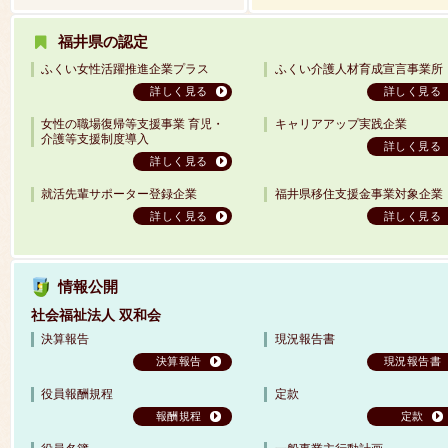
福井県の認定
ふくい女性活躍推進企業プラス
ふくい介護人材育成宣言事業所
詳しく見る
詳しく見る
女性の職場復帰等支援事業 育児・
キャリアアップ実践企業
介護等支援制度導入
詳しく見る
詳しく見る
就活先輩サポーター登録企業
福井県移住支援金事業対象企業
詳しく見る
詳しく見る
情報公開
社会福祉法人 双和会
決算報告
現況報告書
決算報告
現況報告書
役員報酬規程
定款
報酬規程
定款