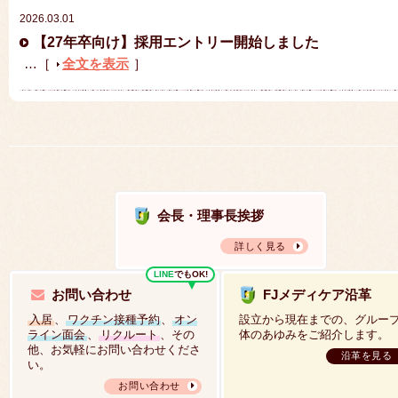
2026.03.01
【27年卒向け】採用エントリー開始しました
…［
全文を表示
］
会長・理事長挨拶
詳しく見る
LINE
でもOK!
お問い合わせ
FJメディケア沿革
入居
、
ワクチン接種予約
、
オン
設立から現在までの、グルー
ライン面会
、
リクルート
、その
体のあゆみをご紹介します。
他、お気軽にお問い合わせくださ
沿革を見る
い。
お問い合わせ