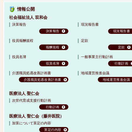
情報公開
社会福祉法人 双和会
決算報告
現況報告書
決算報告
現況報告書
役員報酬規程
定款
報酬規程
定款
役員名簿
一般事業主行動計画
役員名簿
行動計画
介護職員処遇改善計画書
地域運営推進会議
介護職員処遇改善計画書
地域運営推進会議
医療法人 聖仁会
次世代育成支援行動計画
行動計画
医療法人 聖仁会（藤井医院）
加算について算定の内容
算定の内容