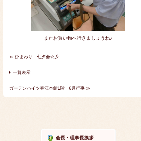
またお買い物へ行きましょうね♪
≪ ひまわり 七夕会☆彡
｜
一覧表示
｜
ガーデンハイツ春江本館1階 6月行事 ≫
会長・理事長挨拶