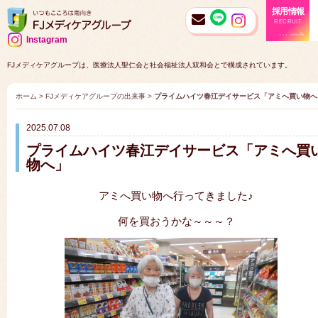
採用情報
RECRUIT
Instagram
FJメディケアグループは、医療法人聖仁会と社会福祉法人双和会とで構成されています。
ホーム
>
FJメディケアグループの出来事
>
プライムハイツ春江デイサービス「アミへ買い物へ
2025.07.08
プライムハイツ春江デイサービス「アミへ買
物へ」
アミへ買い物へ行ってきました♪
何を買おうかな～～～？