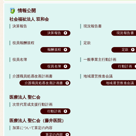
情報公開
社会福祉法人 双和会
決算報告
現況報告書
決算報告
現況報告書
役員報酬規程
定款
報酬規程
定款
役員名簿
一般事業主行動計画
役員名簿
行動計画
介護職員処遇改善計画書
地域運営推進会議
介護職員処遇改善計画書
地域運営推進会議
医療法人 聖仁会
次世代育成支援行動計画
行動計画
医療法人 聖仁会（藤井医院）
加算について算定の内容
算定の内容