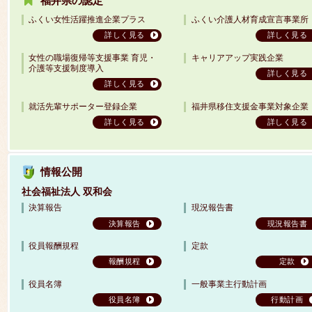
福井県の認定
ふくい女性活躍推進企業プラス
ふくい介護人材育成宣言事業所
詳しく見る
詳しく見る
女性の職場復帰等支援事業 育児・
キャリアアップ実践企業
介護等支援制度導入
詳しく見る
詳しく見る
就活先輩サポーター登録企業
福井県移住支援金事業対象企業
詳しく見る
詳しく見る
情報公開
社会福祉法人 双和会
決算報告
現況報告書
決算報告
現況報告書
役員報酬規程
定款
報酬規程
定款
役員名簿
一般事業主行動計画
役員名簿
行動計画