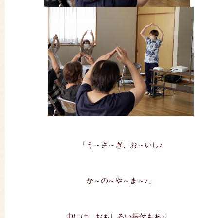
「う～さ～ぎ、お～いし♪
か～の～や～ま～♪」
中には、おもしろい振付もあり、