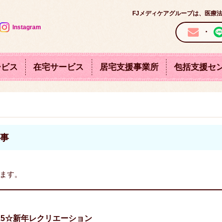
FJメディケアグループは、医療
Instagram
・
ービス
在宅サービス
居宅支援事業所
包括支援セ
採
訪問介護サービス
ケアハウス
デイケア
特定施設
市春江地域包括支援センター
坂井市丸岡地域包括支援
介護老人福祉施設
デイ
用
はっぴー
スプリングヒルズ
東尋坊ひまわりの丘
東尋坊ロイヤル
情
報
来事
します。
25☆新年レクリエーション