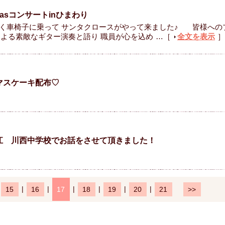
asコンサートinひまわり
車椅子に乗って サンタクロースがやって来ました♪ 皆様への
による素敵なギター演奏と語り 職員が心を込め
…［
全文を表示
］
マスケーキ配布♡
江 川西中学校でお話をさせて頂きました！
|
|
|
|
|
|
15
16
17
18
19
20
21
>>