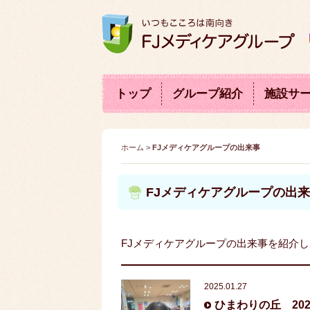
トップ
グループ紹介
施設サ
ブ
グ
自
料
「食」
会
盛
Ａ
沿
訪問診察・看護・リハビリ
介護老人保健施設
坂井
ロ
ル
立
金
にこだ
長・
ん
Ｃ
革
東尋坊ひまわりの丘
藤井医院
グ
ー
支
表
わる
理事
な
Ｐ
ホーム
>
FJメディケアグループの出来事
医食同
プ
援
長挨
地
(人
源
紹
の
拶
域
生
介
取
交
会
FJメディケアグループの出
り
流
議)
組
み
FJメディケアグループの出来事を紹介
2025.01.27
ひまわりの丘 20