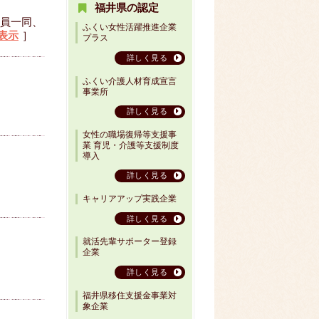
福井県の認定
職員一同、
ふくい女性活躍推進企業
表示
］
プラス
詳しく見る
ふくい介護人材育成宣言
事業所
詳しく見る
女性の職場復帰等支援事
業 育児・介護等支援制度
導入
詳しく見る
キャリアアップ実践企業
詳しく見る
就活先輩サポーター登録
企業
詳しく見る
福井県移住支援金事業対
象企業