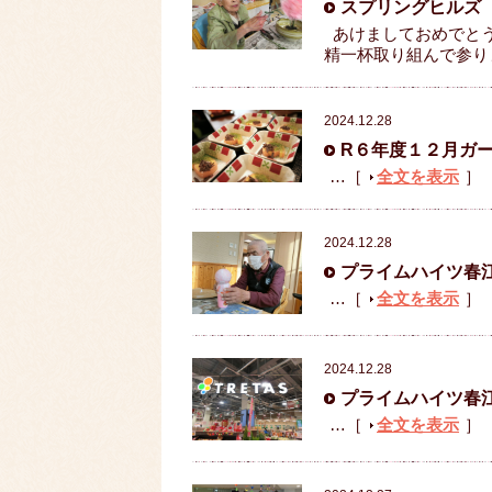
スプリングヒルズ
あけましておめでとう
精一杯取り組んで参り
2024.12.28
R６年度１２月ガ
…［
全文を表示
］
2024.12.28
プライムハイツ春
…［
全文を表示
］
2024.12.28
プライムハイツ春
…［
全文を表示
］