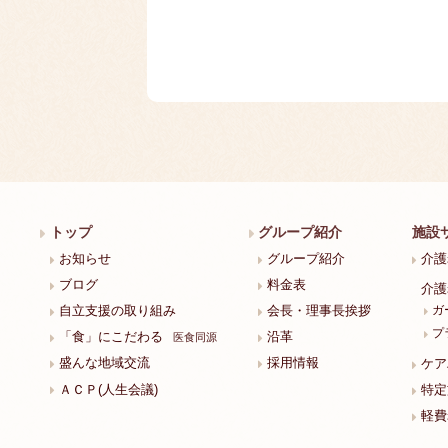
トップ
グループ紹介
施設
お知らせ
グループ紹介
介護
ブログ
料金表
介護
ガ
自立支援の取り組み
会長・理事長挨拶
プ
「食」にこだわる
沿革
医食同源
盛んな地域交流
採用情報
ケア
ＡＣＰ(人生会議)
特定
軽費