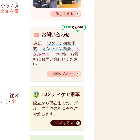
しからスタ
全文を表
詳しく見る
LINE
でもOK!
お問い合わせ
入居
、
ワクチン接種予
約
、
オンライン面会
、
リ
クルート
、その他、お気
軽にお問い合わせくださ
い。
お問い合わせ
FJメディケア沿革
す！ 従来
…［
全
設立から現在までの、グ
ループ全体のあゆみをご
紹介します。
沿革を見る