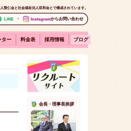
法人聖仁会と社会福祉法人双和会とで構成されています。
・
からお問い合わせ
LINE
Instagram
ンター
料金表
採用情報
ブログ
軽費老人ホーム
センター
サービス
ショートステイ
ハイツ
東尋坊ハイツ
会長・理事長挨拶