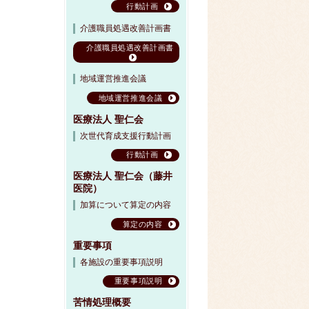
行動計画
介護職員処遇改善計画書
介護職員処遇改善計画書
地域運営推進会議
地域運営推進会議
医療法人 聖仁会
次世代育成支援行動計画
行動計画
医療法人 聖仁会（藤井
医院）
加算について算定の内容
算定の内容
重要事項
各施設の重要事項説明
重要事項説明
苦情処理概要