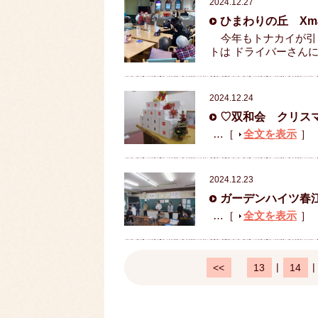
2024.12.27
ひまわりの丘 Xm
今年もトナカイが引く
トは ドライバーさん
2024.12.24
♡双和会 クリス
…［
全文を表示
］
2024.12.23
ガーデンハイツ春
…［
全文を表示
］
|
|
<<
13
14